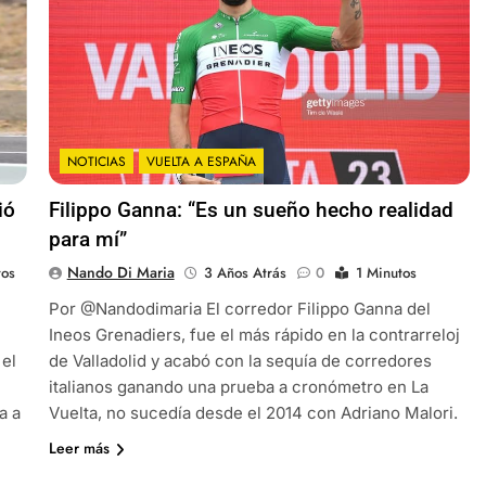
NOTICIAS
VUELTA A ESPAÑA
ió
Filippo Ganna: “Es un sueño hecho realidad
para mí”
Nando Di Maria
tos
3 Años Atrás
0
1 Minutos
Por @Nandodimaria El corredor Filippo Ganna del
Ineos Grenadiers, fue el más rápido en la contrarreloj
 el
de Valladolid y acabó con la sequía de corredores
italianos ganando una prueba a cronómetro en La
a a
Vuelta, no sucedía desde el 2014 con Adriano Malori.
Leer más