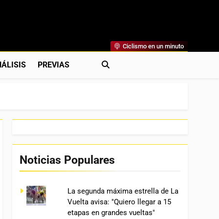
Ciclismo en un minuto
al
rónicas, Previas Y Más. La Web Ciclista De Referencia.
ÁLISIS
PREVIAS
Noticias Populares
La segunda máxima estrella de La
Vuelta avisa: "Quiero llegar a 15
etapas en grandes vueltas"