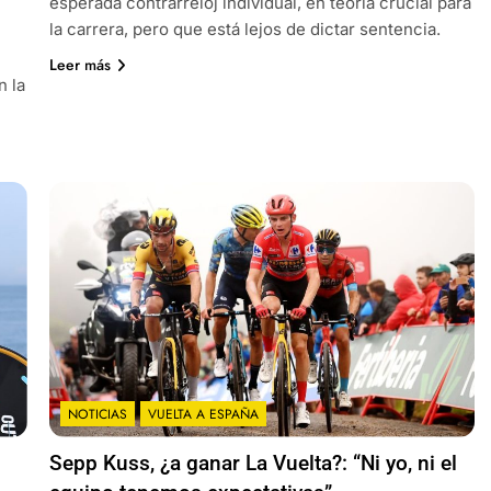
esperada contrarreloj individual, en teoría crucial para
la carrera, pero que está lejos de dictar sentencia.
Leer más
n la
NOTICIAS
VUELTA A ESPAÑA
Sepp Kuss, ¿a ganar La Vuelta?: “Ni yo, ni el