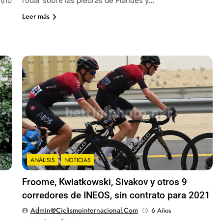
 (no
rodar sobre las piedras de Flandes y…
Leer más
ANÁLISIS
NOTICIAS
Froome, Kwiatkowski, Sivakov y otros 9
corredores de INEOS, sin contrato para 2021
Admin@ciclismointernacional.com
6 Años