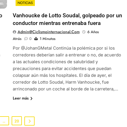
NOTICIAS
o
Vanhoucke de Lotto Soudal, golpeado por un
conductor mientras entrenaba fuera
Admin@ciclismointernacional.com
6 Años
Atrás
0
1 Minutos
Por @JohanGMetal Continúa la polémica por si los
a
corredores deberían salir a entrenar o no, de acuerdo
a las actuales condiciones de salubridad y
precauciones para evitar accidentes que puedan
colapsar aún más los hospitales. El día de ayer, el
corredor de Lotto Soudal, Harm Vanhoucke, fue
arrinconado por un coche al borde de la carretera,…
Leer más
…
20