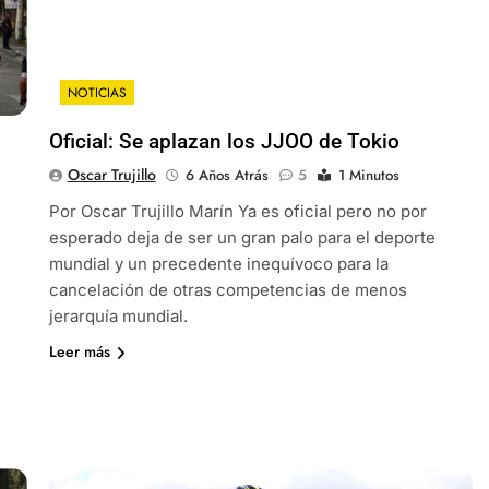
NOTICIAS
Oficial: Se aplazan los JJOO de Tokio
Oscar Trujillo
6 Años Atrás
5
1 Minutos
Por Oscar Trujillo Marín Ya es oficial pero no por
esperado deja de ser un gran palo para el deporte
mundial y un precedente inequívoco para la
cancelación de otras competencias de menos
jerarquía mundial.
Leer más