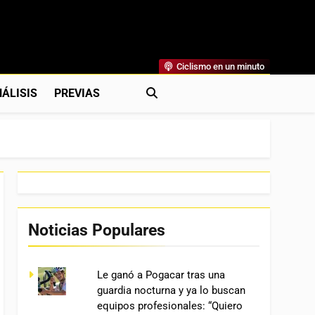
Ciclismo en un minuto
al
rónicas, Previas Y Más. La Web Ciclista De Referencia.
ÁLISIS
PREVIAS
Noticias Populares
Le ganó a Pogacar tras una
guardia nocturna y ya lo buscan
equipos profesionales: “Quiero