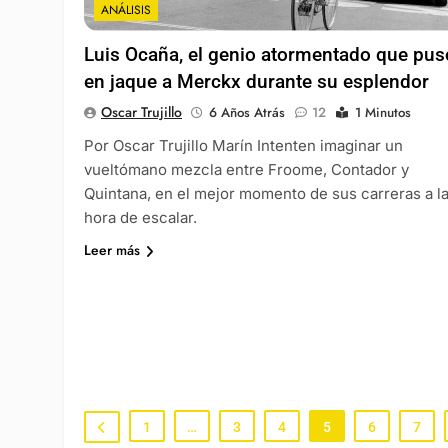
ANÁLISIS
Luis Ocaña, el genio atormentado que pus
en jaque a Merckx durante su esplendor
Oscar Trujillo
6 Años Atrás
12
1 Minutos
Por Oscar Trujillo Marín Intenten imaginar un
vueltómano mezcla entre Froome, Contador y
Quintana, en el mejor momento de sus carreras a l
hora de escalar.
Leer más
1
…
3
4
5
6
7