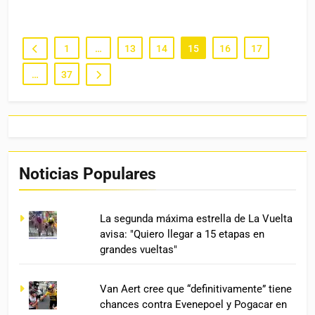
1
…
13
14
15
16
17
…
37
Noticias Populares
La segunda máxima estrella de La Vuelta
avisa: "Quiero llegar a 15 etapas en
grandes vueltas"
Van Aert cree que “definitivamente” tiene
chances contra Evenepoel y Pogacar en