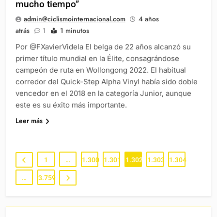
mucho tiempo”
admin@ciclismointernacional.com
4 años
atrás
1
1 minutos
Por @FXavierVidela El belga de 22 años alcanzó su
primer título mundial en la Élite, consagrándose
campeón de ruta en Wollongong 2022. El habitual
corredor del Quick-Step Alpha Vinyl había sido doble
vencedor en el 2018 en la categoría Junior, aunque
este es su éxito más importante.
Leer más
1
…
1.300
1.301
1.302
1.303
1.304
…
3.759