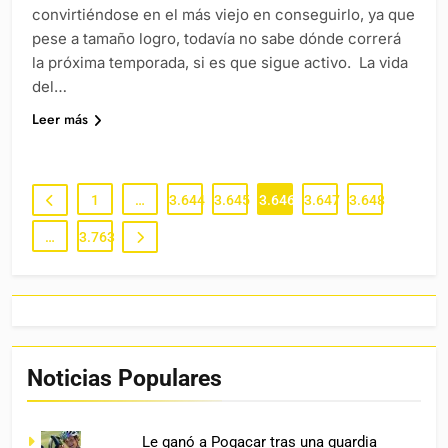
convirtiéndose en el más viejo en conseguirlo, ya que
pese a tamaño logro, todavía no sabe dónde correrá
la próxima temporada, si es que sigue activo. La vida
del…
Leer más
1
…
3.644
3.645
3.646
3.647
3.648
…
3.763
Noticias Populares
Le ganó a Pogacar tras una guardia