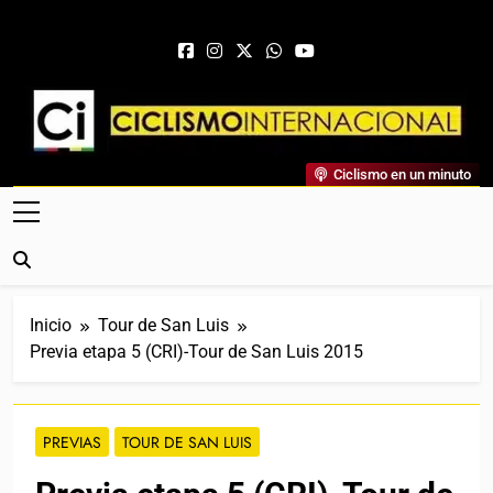
Saltar al contenido
Ciclismo Internacional
Ciclismo en un minuto
Web Dedicada Al Ciclismo Mundial. Entrevistas, Análisis,
Crónicas, Previas Y Más. La Web Ciclista De Referencia.
Inicio
Tour de San Luis
Previa etapa 5 (CRI)-Tour de San Luis 2015
PREVIAS
TOUR DE SAN LUIS