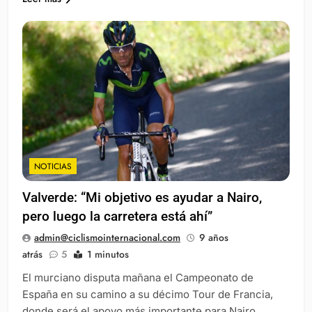
NOTICIAS
Valverde: “Mi objetivo es ayudar a Nairo,
pero luego la carretera está ahí”
admin@ciclismointernacional.com
9 años
atrás
5
1 minutos
El murciano disputa mañana el Campeonato de
España en su camino a su décimo Tour de Francia,
donde será el apoyo más importante para Nairo