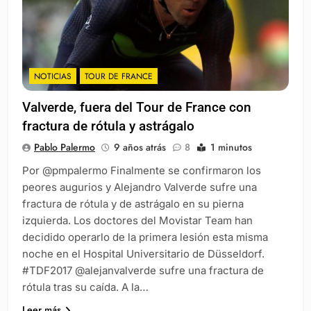
NOTICIAS
TOUR DE FRANCE
Valverde, fuera del Tour de France con
fractura de rótula y astrágalo
Pablo Palermo
9 años atrás
8
1 minutos
Por @pmpalermo Finalmente se confirmaron los
peores augurios y Alejandro Valverde sufre una
fractura de rótula y de astrágalo en su pierna
izquierda. Los doctores del Movistar Team han
decidido operarlo de la primera lesión esta misma
noche en el Hospital Universitario de Düsseldorf.
#TDF2017 @alejanvalverde sufre una fractura de
rótula tras su caída. A la…
Leer más