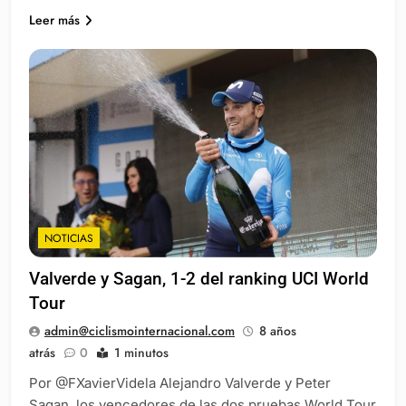
Leer más
NOTICIAS
Valverde y Sagan, 1-2 del ranking UCI World
Tour
admin@ciclismointernacional.com
8 años
atrás
0
1 minutos
Por @FXavierVidela Alejandro Valverde y Peter
Sagan, los vencedores de las dos pruebas World Tour