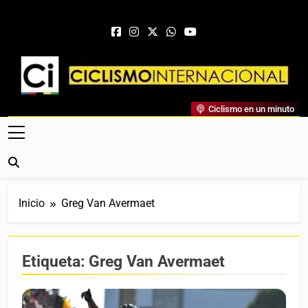
Saltar al contenido
Ciclismo Internacional
Ciclismo en un minuto
Web Dedicada Al Ciclismo Mundial. Entrevistas, Análisis,
Crónicas, Previas Y Más. La Web Ciclista De Referencia.
Inicio
Greg Van Avermaet
Etiqueta:
Greg Van Avermaet