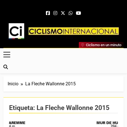
Saltar al contenido
Ciclismo Internacional
Ciclismo en un minuto
Web Dedicada Al Ciclismo Mundial. Entrevistas, Análisis,
Crónicas, Previas Y Más. La Web Ciclista De Referencia.
Inicio
La Fleche Wallonne 2015
Etiqueta:
La Fleche Wallonne 2015