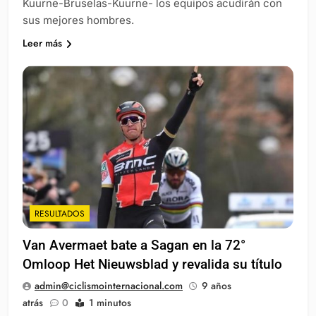
Kuurne-Bruselas-Kuurne- los equipos acudirán con
sus mejores hombres.
Leer más
RESULTADOS
Van Avermaet bate a Sagan en la 72°
Omloop Het Nieuwsblad y revalida su título
admin@ciclismointernacional.com
9 años
atrás
0
1 minutos