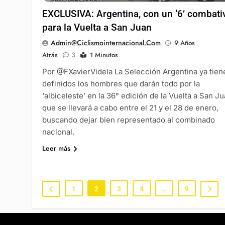
EXCLUSIVA: Argentina, con un ‘6’ combati
para la Vuelta a San Juan
Admin@ciclismointernacional.com
9 Años
Atrás
3
1 Minutos
Por @FXavierVidela La Selección Argentina ya tien
definidos los hombres que darán todo por la
‘albiceleste’ en la 36° edición de la Vuelta a San Ju
que se llevará a cabo entre el 21 y el 28 de enero,
buscando dejar bien representado al combinado
nacional.
Leer más
1
2
3
4
…
9