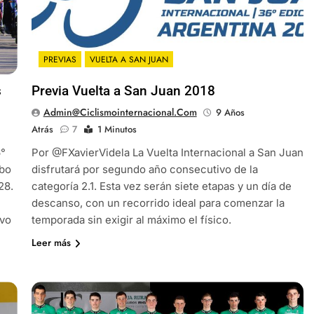
PREVIAS
VUELTA A SAN JUAN
s
Previa Vuelta a San Juan 2018
Admin@ciclismointernacional.com
9 Años
Atrás
7
1 Minutos
6°
Por @FXavierVidela La Vuelta Internacional a San Juan
abo
disfrutará por segundo año consecutivo de la
28.
categoría 2.1. Esta vez serán siete etapas y un día de
descanso, con un recorrido ideal para comenzar la
evo
temporada sin exigir al máximo el físico.
Leer más