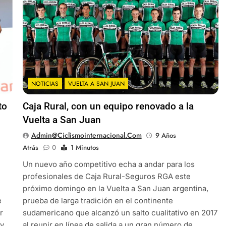
NOTICIAS
VUELTA A SAN JUAN
to
Caja Rural, con un equipo renovado a la
Vuelta a San Juan
Admin@ciclismointernacional.com
9 Años
Atrás
0
1 Minutos
Un nuevo año competitivo echa a andar para los
profesionales de Caja Rural-Seguros RGA este
próximo domingo en la Vuelta a San Juan argentina,
e
prueba de larga tradición en el continente
r
sudamericano que alcanzó un salto cualitativo en 2017
 y
al reunir en línea de salida a un gran número de