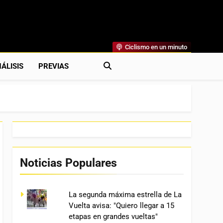
Ciclismo en un minuto
al
rónicas, Previas Y Más. La Web Ciclista De Referencia.
ÁLISIS
PREVIAS
Noticias Populares
La segunda máxima estrella de La
Vuelta avisa: "Quiero llegar a 15
etapas en grandes vueltas"