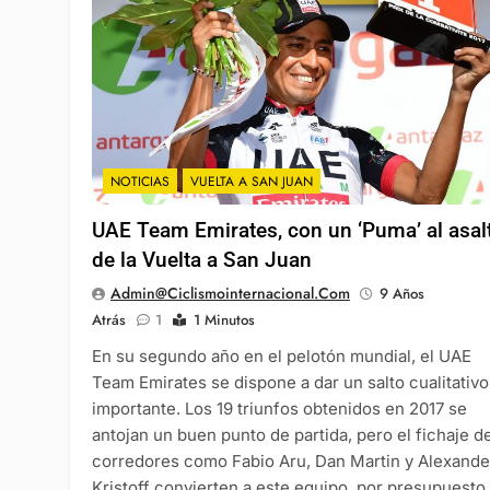
NOTICIAS
VUELTA A SAN JUAN
UAE Team Emirates, con un ‘Puma’ al asal
de la Vuelta a San Juan
Admin@ciclismointernacional.com
9 Años
Atrás
1
1 Minutos
En su segundo año en el pelotón mundial, el UAE
Team Emirates se dispone a dar un salto cualitativo
importante. Los 19 triunfos obtenidos en 2017 se
antojan un buen punto de partida, pero el fichaje d
corredores como Fabio Aru, Dan Martin y Alexande
Kristoff convierten a este equipo, por presupuesto