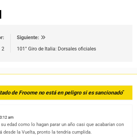
r:
Siguiente:
 2
101° Giro de Italia: Dorsales oficiales
sultado de Froome no está en peligro si es sancionado
”
10:12 am
a su edad como lo hagan parar un año casi que acabarían con
á desde la Vuelta, pronto la tendría cumplida.