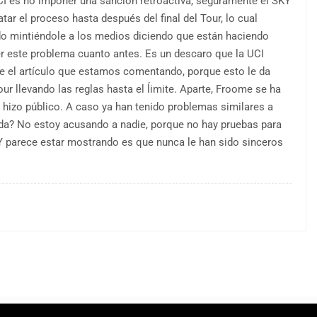
 UCI es no imponer una sanción retroactiva, seguramente el SKY
atar el proceso hasta después del final del Tour, lo cual
o mintiéndole a los medios diciendo que están haciendo
er este problema cuanto antes. Es un descaro que la UCI
ice el artículo que estamos comentando, porque esto le da
our llevando las reglas hasta el ĺimite. Aparte, Froome se ha
hizo público. A caso ya han tenido problemas similares a
rda? No estoy acusando a nadie, porque no hay pruebas para
Y parece estar mostrando es que nunca le han sido sinceros
.