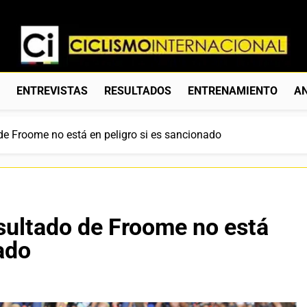
Ciclismo Internacion
Web Dedicada Al Ciclismo Mundial. Entrevistas, Análisis, C
S
ENTREVISTAS
RESULTADOS
ENTRENAMIENTO
AN
o de Froome no está en peligro si es sancionado
resultado de Froome no está
ado