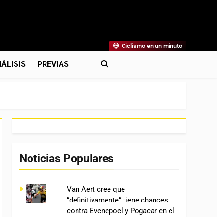
Ciclismo en un minuto
al
rónicas, Previas Y Más. La Web Ciclista De Referencia.
ÁLISIS
PREVIAS
Noticias Populares
Van Aert cree que
“definitivamente” tiene chances
contra Evenepoel y Pogacar en el