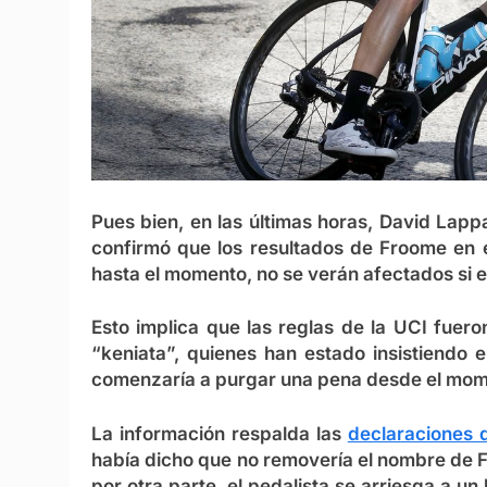
Pues bien, en las últimas horas, David Lappa
confirmó que los resultados de Froome en e
hasta el momento, no se verán afectados si e
Esto implica que las reglas de la UCI fuer
“keniata”, quienes han estado insistiendo 
comenzaría a purgar una pena desde el mom
La información respalda las
declaraciones 
había dicho que no removería el nombre de Froo
por otra parte, el pedalista se arriesga a u