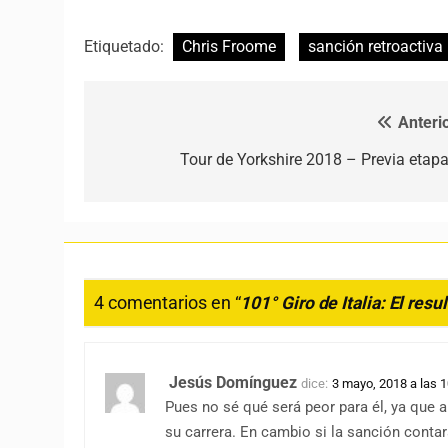
Etiquetado:
Chris Froome
sanción retroactiva
Anterio
Navegación de entradas
Tour de Yorkshire 2018 – Previa etapa
4 comentarios en “
101° Giro de Italia: El re
Jesús Domínguez
dice:
3 mayo, 2018 a las 
Pues no sé qué será peor para él, ya que 
su carrera. En cambio si la sanción contar