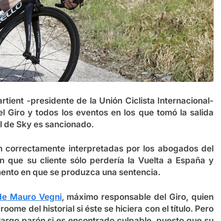
rtient -presidente de la Unión Ciclista Internacional-
l Giro y todos los eventos en los que tomó la salida
l de Sky es sancionado.
on correctamente interpretadas por los abogados del
en que su cliente sólo perdería la Vuelta a España y
ento en que se produzca una sentencia.
de Mauro Vegni
, máximo responsable del Giro, quien
me del historial si éste se hiciera con el título. Pero
n largo parón si es encontrado culpable, puesto que su