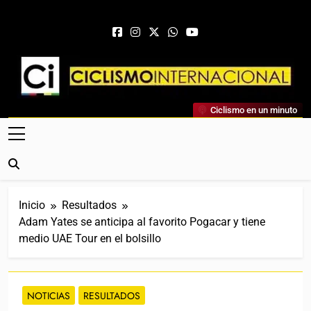
Saltar al contenido
Ciclismo Internacional
Ciclismo en un minuto
Web Dedicada Al Ciclismo Mundial. Entrevistas, Análisis,
Crónicas, Previas Y Más. La Web Ciclista De Referencia.
Inicio
Resultados
Adam Yates se anticipa al favorito Pogacar y tiene
medio UAE Tour en el bolsillo
NOTICIAS
RESULTADOS