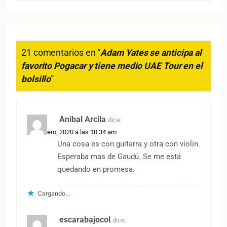
21 comentarios en “
Adam Yates se anticipa al
favorito Pogacar y tiene medio UAE Tour en el
bolsillo
”
Anibal Arcila
dice:
25 febrero, 2020 a las 10:34 am
Una cosa es con guitarra y otra con violín.
Esperaba mas de Gaudú. Se me está
quedando en promesa.
Cargando...
escarabajocol
dice: