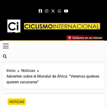
Saltar al contenido
Ciclismo Internacional
Ciclismo en un minuto
Web Dedicada Al Ciclismo Mundial. Entrevistas, Análisis,
Crónicas, Previas Y Más. La Web Ciclista De Referencia.
Inicio
Noticias
Advierten sobre el Mundial de África: “Veremos quiénes
quieren vacunarse”
NOTICIAS