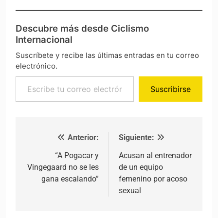
Descubre más desde Ciclismo
Internacional
Suscríbete y recibe las últimas entradas en tu correo
electrónico.
Escribe tu correo electrónico…
Suscribirse
Anterior:
Siguiente:
Navegación de entradas
“A Pogacar y
Acusan al entrenador
Vingegaard no se les
de un equipo
gana escalando”
femenino por acoso
sexual