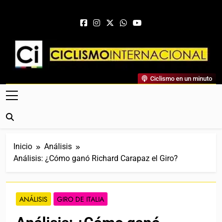
Saltar al contenido
Ciclismo Internacional
Ciclismo en un minuto
Web Dedicada Al Ciclismo Mundial. Entrevistas, Análisis,
Crónicas, Previas Y Más. La Web Ciclista De Referencia.
Inicio
Análisis
Análisis: ¿Cómo ganó Richard Carapaz el Giro?
ANÁLISIS
GIRO DE ITALIA