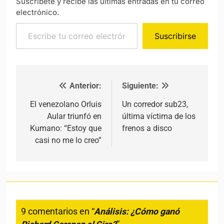
Suscríbete y recibe las últimas entradas en tu correo
electrónico.
Escribe tu correo electrónico…
Suscribirse
Anterior:
Siguiente:
Navegación de entradas
El venezolano Orluis
Un corredor sub23,
Aular triunfó en
última víctima de los
Kumano: “Estoy que
frenos a disco
casi no me lo creo”
9 comentarios en “
Análisis: ¿Cómo ganó