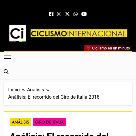
Saltar al contenido
Ciclismo Internacional
Ciclismo en un minuto
Web Dedicada Al Ciclismo Mundial. Entrevistas, Análisis,
Crónicas, Previas Y Más. La Web Ciclista De Referencia.
Inicio
Análisis
Análisis: El recorrido del Giro de Italia 2018
ANÁLISIS
GIRO DE ITALIA