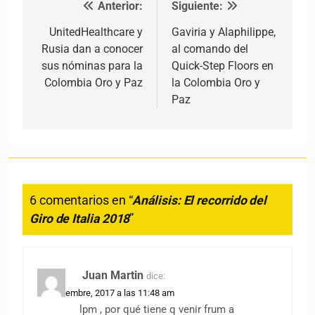
Anterior:
Siguiente:
Navegación de entradas
UnitedHealthcare y
Gaviria y Alaphilippe,
Rusia dan a conocer
al comando del
sus nóminas para la
Quick-Step Floors en
Colombia Oro y Paz
la Colombia Oro y
Paz
6 comentarios en “
Análisis: El recorrido del
Giro de Italia 2018
”
Juan Martin
dice:
30 noviembre, 2017 a las 11:48 am
lpm , por qué tiene q venir frum a