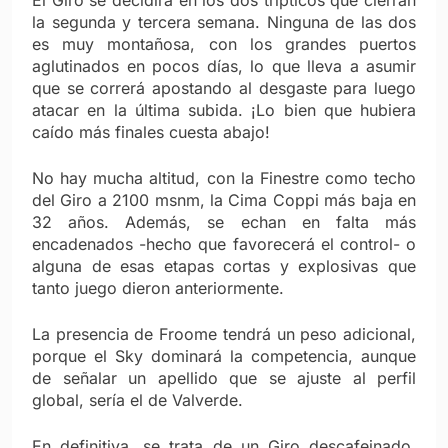
El Giro se decidirá en los dos trípticos que cierran
la segunda y tercera semana. Ninguna de las dos
es muy montañosa, con los grandes puertos
aglutinados en pocos días, lo que lleva a asumir
que se correrá apostando al desgaste para luego
atacar en la última subida. ¡Lo bien que hubiera
caído más finales cuesta abajo!
No hay mucha altitud, con la Finestre como techo
del Giro a 2100 msnm, la Cima Coppi más baja en
32 años. Además, se echan en falta más
encadenados -hecho que favorecerá el control- o
alguna de esas etapas cortas y explosivas que
tanto juego dieron anteriormente.
La presencia de Froome tendrá un peso adicional,
porque el Sky dominará la competencia, aunque
de señalar un apellido que se ajuste al perfil
global, sería el de Valverde.
En definitiva, se trata de un Giro descafeinado,