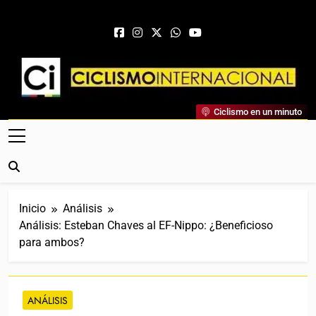
Saltar al contenido
Ciclismo Internacional
Ciclismo en un minuto
Web Dedicada Al Ciclismo Mundial. Entrevistas, Análisis,
Crónicas, Previas Y Más. La Web Ciclista De Referencia.
Inicio
Análisis
Análisis: Esteban Chaves al EF-Nippo: ¿Beneficioso
para ambos?
ANÁLISIS