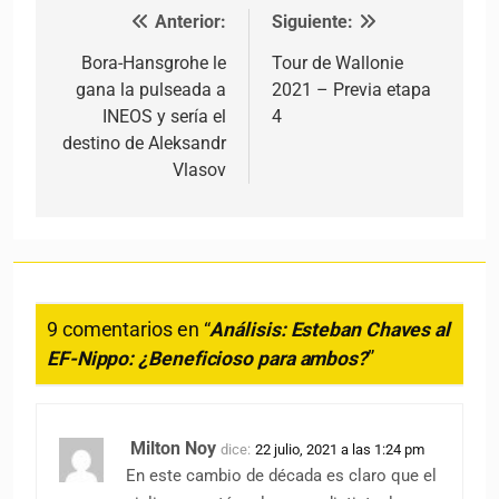
Anterior:
Siguiente:
Navegación de entradas
Bora-Hansgrohe le
Tour de Wallonie
gana la pulseada a
2021 – Previa etapa
INEOS y sería el
4
destino de Aleksandr
Vlasov
9 comentarios en “
Análisis: Esteban Chaves al
EF-Nippo: ¿Beneficioso para ambos?
”
Milton Noy
dice:
22 julio, 2021 a las 1:24 pm
En este cambio de década es claro que el