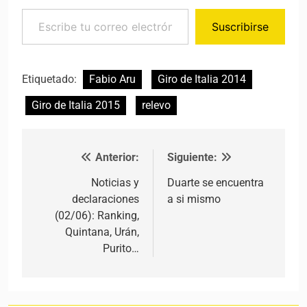
Escribe tu correo electrónico…
Suscribirse
Etiquetado:
Fabio Aru
Giro de Italia 2014
Giro de Italia 2015
relevo
Anterior:
Siguiente:
Navegación de entradas
Noticias y
Duarte se encuentra
declaraciones
a si mismo
(02/06): Ranking,
Quintana, Urán,
Purito…