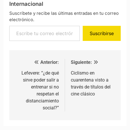
Internacional
Suscríbete y recibe las últimas entradas en tu correo
electrónico.
Escribe tu correo electrónico…
Suscribirse
Anterior:
Siguiente:
Navegación de entradas
Lefevere: “¿de qué
Ciclismo en
sirve poder salir a
cuarentena visto a
entrenar si no
través de títulos del
respetan el
cine clásico
distanciamiento
social?”