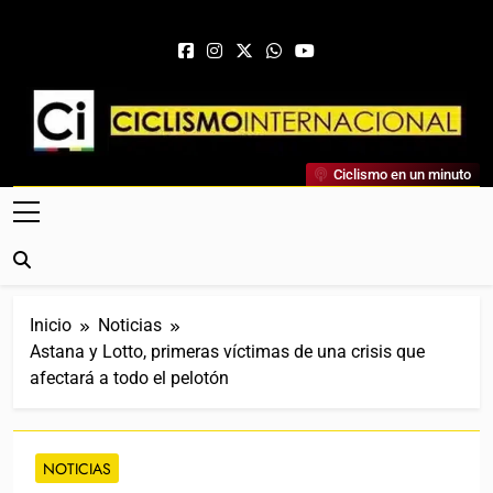
Saltar al contenido
Ciclismo Internacional
Ciclismo en un minuto
Web Dedicada Al Ciclismo Mundial. Entrevistas, Análisis,
Crónicas, Previas Y Más. La Web Ciclista De Referencia.
Inicio
Noticias
Astana y Lotto, primeras víctimas de una crisis que
afectará a todo el pelotón
NOTICIAS