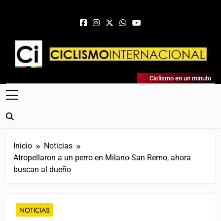
Saltar al contenido
Ciclismo Internacional
Ciclismo en un minuto
Web Dedicada Al Ciclismo Mundial. Entrevistas, Análisis,
Crónicas, Previas Y Más. La Web Ciclista De Referencia.
Inicio
Noticias
Atropellaron a un perro en Milano-San Remo, ahora
buscan al dueño
NOTICIAS