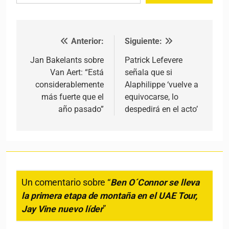
Anterior:
Siguiente:
Navegación de entradas
Jan Bakelants sobre
Patrick Lefevere
Van Aert: “Está
señala que si
considerablemente
Alaphilippe ‘vuelve a
más fuerte que el
equivocarse, lo
año pasado”
despedirá en el acto’
Un comentario sobre “
Ben O´Connor se lleva
la primera etapa de montaña en el UAE Tour,
Jay Vine nuevo líder
”