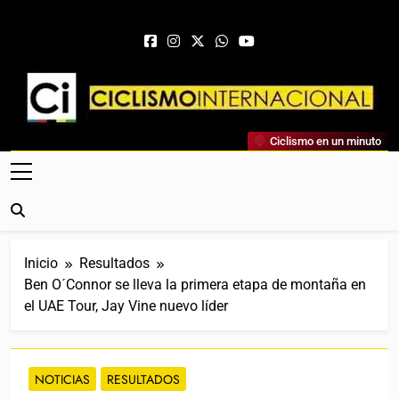
Saltar al contenido
Ciclismo Internacional
Ciclismo en un minuto
Web Dedicada Al Ciclismo Mundial. Entrevistas, Análisis,
Crónicas, Previas Y Más. La Web Ciclista De Referencia.
Inicio
Resultados
Ben O´Connor se lleva la primera etapa de montaña en
el UAE Tour, Jay Vine nuevo líder
NOTICIAS
RESULTADOS