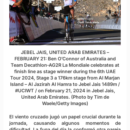
JEBEL JAIS, UNITED ARAB EMIRATES –
FEBRUARY 21: Ben O’Connor of Australia and
Team Decathlon-AG2R La Mondiale celebrates at
finish line as stage winner during the 6th UAE
Tour 2024, Stage 3 a 176km stage from Al Marjan
Island – Al Jazirah Al Hamra to Jebel Jais 1489m /
#UCIWT / on February 21, 2024 in Jebel Jais,
United Arab Emirates. (Photo by Tim de
Waele/Getty Images)
El viento cruzado jugó un papel crucial durante la
jornada, causando algunos momentos de
dificultad. La fuga del día la conformó otra pareja