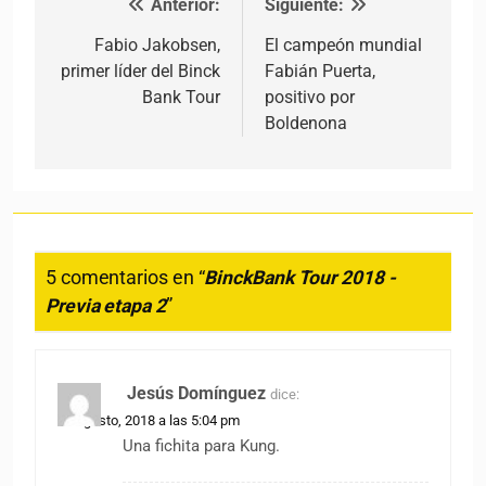
Anterior:
Siguiente:
Navegación de entradas
Fabio Jakobsen,
El campeón mundial
primer líder del Binck
Fabián Puerta,
Bank Tour
positivo por
Boldenona
5 comentarios en “
BinckBank Tour 2018 -
Previa etapa 2
”
Jesús Domínguez
dice:
13 agosto, 2018 a las 5:04 pm
Una fichita para Kung.