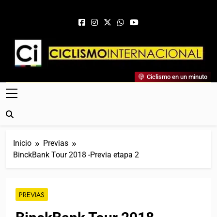
Saltar al contenido
Ciclismo Internacional
Ciclismo en un minuto
Web Dedicada Al Ciclismo Mundial. Entrevistas, Análisis,
Crónicas, Previas Y Más. La Web Ciclista De Referencia.
Inicio
Previas
BinckBank Tour 2018 -Previa etapa 2
PREVIAS