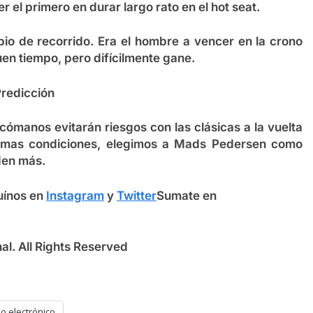
r el primero en durar largo rato en el hot seat.
io de recorrido. Era el hombre a vencer en la crono
uen tiempo, pero difícilmente gane.
redicción
sicómanos evitarán riesgos con las clásicas a la vuelta
ismas condiciones, elegimos a
Mads Pedersen
como
den más.
uínos en
Instagram
y
Twitter
Sumate en
l. All Rights Reserved
o electrónico