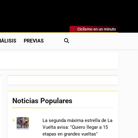
Ciclismo en un minuto
al
rónicas, Previas Y Más. La Web Ciclista De Referencia.
ÁLISIS
PREVIAS
Noticias Populares
La segunda máxima estrella de La
Vuelta avisa: "Quiero llegar a 15
etapas en grandes vueltas"