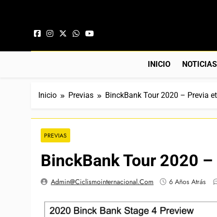
Saltar al contenido
INICIO
NOTICIA
Inicio
Previas
BinckBank Tour 2020 – Previa e
PREVIAS
BinckBank Tour 2020 – 
Admin@ciclismointernacional.com
6 Años Atrás