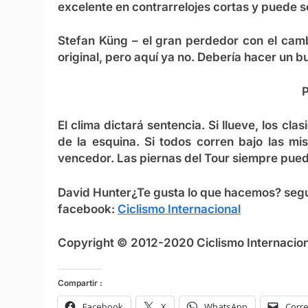
excelente en contrarrelojes cortas y puede se
Stefan Küng
– el gran perdedor con el camb
original, pero aquí ya no. Debería hacer un b
P
El clima dictará sentencia. Si llueve, los cla
de la esquina. Si todos corren bajo las m
vencedor. Las piernas del Tour siempre pue
David Hunter
¿Te gusta lo que hacemos?
seg
facebook:
Ciclismo Internacional
Copyright © 2012-2020 Ciclismo Internaciona
Compartir :
Facebook
X
WhatsApp
Corre