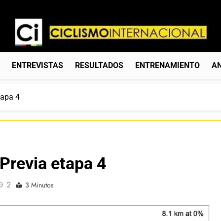
Ciclismo Internacion
Web Dedicada Al Ciclismo Mundial. Entrevistas, Análisis, C
S
ENTREVISTAS
RESULTADOS
ENTRENAMIENTO
AN
tapa 4
Previa etapa 4
2
3 Minutos