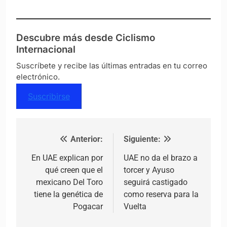
Descubre más desde Ciclismo
Internacional
Suscríbete y recibe las últimas entradas en tu correo
electrónico.
Suscribirse
Anterior:
Siguiente:
Navegación de entradas
En UAE explican por
UAE no da el brazo a
qué creen que el
torcer y Ayuso
mexicano Del Toro
seguirá castigado
tiene la genética de
como reserva para la
Pogacar
Vuelta