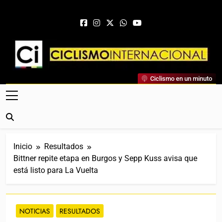
Saltar al contenido
Ciclismo Internacional
Ciclismo en un minuto
Web Dedicada Al Ciclismo Mundial. Entrevistas, Análisis,
Crónicas, Previas Y Más. La Web Ciclista De Referencia.
Inicio
Resultados
Bittner repite etapa en Burgos y Sepp Kuss avisa que
está listo para La Vuelta
NOTICIAS
RESULTADOS