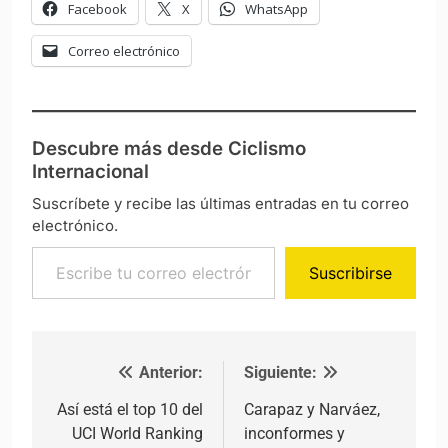
Facebook
X
WhatsApp
Correo electrónico
Descubre más desde Ciclismo
Internacional
Suscríbete y recibe las últimas entradas en tu correo
electrónico.
Escribe tu correo electrónico…
Suscribirse
Anterior:
Siguiente:
Navegación de entradas
Así está el top 10 del
Carapaz y Narváez,
UCI World Ranking
inconformes y