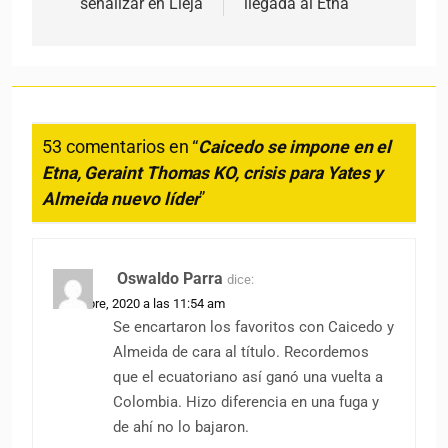
señalizar en Lieja
llegada al Etna
53 comentarios en “
Caicedo se impone en el
Etna, Geraint Thomas KO, crisis para Yates y
Almeida nuevo líder
”
Oswaldo Parra
dice:
5 octubre, 2020 a las 11:54 am
Se encartaron los favoritos con Caicedo y
Almeida de cara al título. Recordemos
que el ecuatoriano así ganó una vuelta a
Colombia. Hizo diferencia en una fuga y
de ahí no lo bajaron.