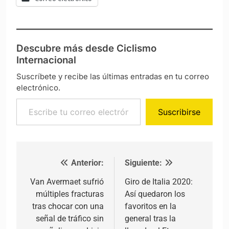
Descubre más desde Ciclismo
Internacional
Suscríbete y recibe las últimas entradas en tu correo
electrónico.
Escribe tu correo electrónico…
Suscribirse
Anterior:
Siguiente:
Navegación de entradas
Van Avermaet sufrió
Giro de Italia 2020:
múltiples fracturas
Así quedaron los
tras chocar con una
favoritos en la
señal de tráfico sin
general tras la