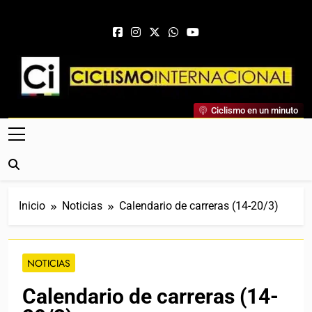
Saltar al contenido
Ciclismo Internacional
Ciclismo en un minuto
Web Dedicada Al Ciclismo Mundial. Entrevistas, Análisis,
Crónicas, Previas Y Más. La Web Ciclista De Referencia.
Inicio
Noticias
Calendario de carreras (14-20/3)
NOTICIAS
Calendario de carreras (14-