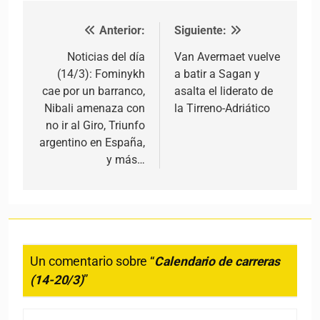
Anterior:
Siguiente:
Navegación de entradas
Noticias del día
Van Avermaet vuelve
(14/3): Fominykh
a batir a Sagan y
cae por un barranco,
asalta el liderato de
Nibali amenaza con
la Tirreno-Adriático
no ir al Giro, Triunfo
argentino en España,
y más…
Un comentario sobre “
Calendario de carreras
(14-20/3)
”