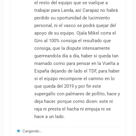
camino…para triunfar hay que ser
positivo…exigente…sacrificado y buscar el
exito…su pueblo lo quiere…le admira y
estamos siempre pendientes de su
accionar…jamas nos faltara fuerza para
decirle ….arriba Campeon…
Cargando...
Los comentarios están cerrados.
Noticias Populares