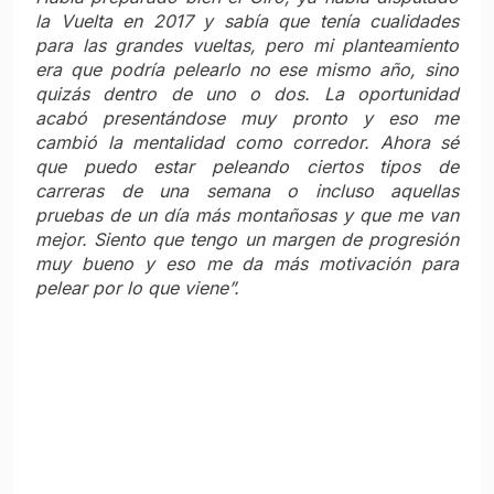
la Vuelta en 2017 y sabía que tenía cualidades
para las grandes vueltas, pero mi planteamiento
era que podría pelearlo no ese mismo año, sino
quizás dentro de uno o dos. La oportunidad
acabó presentándose muy pronto y eso me
cambió la mentalidad como corredor. Ahora sé
que puedo estar peleando ciertos tipos de
carreras de una semana o incluso aquellas
pruebas de un día más montañosas y que me van
mejor. Siento que tengo un margen de progresión
muy bueno y eso me da más motivación para
pelear por lo que viene”.
Su camino al Giro
“Pienso que la temporada ha ido como queríamos,
siguiendo una preparación muy acorde al objetivo
del Giro. Colombia y Argentina fueron muy bien