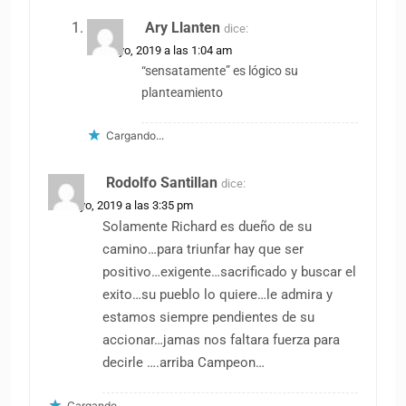
La segunda máxima estrella de La Vuelta
avisa: "Quiero llegar a 15 etapas en
grandes vueltas"
Van Aert cree que “definitivamente” tiene
chances contra Evenepoel y Pogacar en
el Mundial
Histórico danés rechaza las “excusas
baratas” de Vingegaard: “Visma podría
enviarlo a la luna e igual hubiera perdido”
Ídolo de Visma relata su calvario tras la
pérdida de su esposa: "Tuve que aprender
a usar la lavadora"
¿Seixas se arrepintió? Habría firmado un