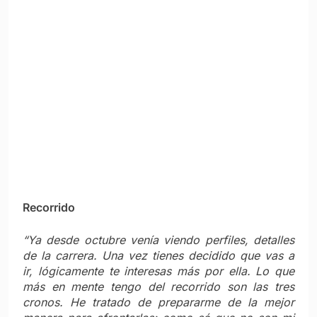
máximo, porque de ellas depende que pueda
estar en la pelea. Si puedo perder dos minutos o
un minuto antes que tres, será una ganancia para
mí. El prólogo, por el perfil que tiene, ya va a
marcar algunas diferencias; la crono de San
Marino es súper larga y seguro habrá importantes
distancias entre favoritos; y además cerramos con
otra CRI en Verona, con lo que el último día no va
a ser tan sencillo como Roma el año pasado. Eso
sí: la montaña y, en especial, la última semana van
a estar de infarto (ríe). Puertos largos y duros. Los
últimos cuatro días hay mucha montaña y van a
dar un ‘picante’ extra y una exigencia enorme. Los
Dolomitas van a ser un gran juez para el ganador
del Giro de Italia. Esa segunda mitad de carrera
me gusta mucho”.
El ciclismo en Ecuador