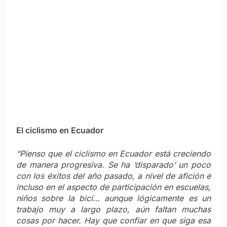
¿Te gusta lo que hacemos? seguínos
en
@CiclismoInter
Sumate en facebook:
Ciclismo Internacional
Copyright © 2012-2019 Ciclismo Internacional. All
Rights Reserved
Compartir :
Facebook
X
WhatsApp
Correo electrónico
Descubre más desde Ciclismo
Internacional
Suscríbete y recibe las últimas entradas en tu correo