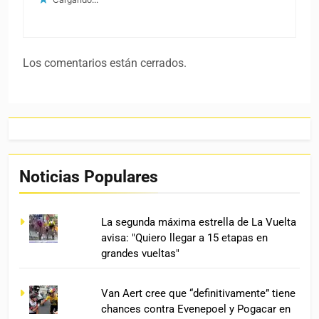
costoso precontrato con UAE pero ahora
no quiere correr con Pogacar
Pogacar, irritado con la aceleración de un
rival: “No nos gustó nada en UAE”
Archivo
Archivo
Copyright © 2012 - 2026. Ciclismo Internacional. All Rights
Reserved. Funciona gracias a
.
BlazeThemes