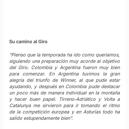
para comenzar. En Argentina tuvimos la gran
alegría del triunfo de Winner, al que pude estar
ayudando, y después en Colombia pude destacar
un poco más de manera individual en la montaña
y hacer buen papel. Tirreno-Adriático y Volta a
Catalunya me sirvieron para ir tomando el ritmo
de la competición europea y en Asturias todo ha
salido estupendamente bien”.
Recorrido
“Ya desde octubre venía viendo perfiles, detalles
de la carrera. Una vez tienes decidido que vas a
ir, lógicamente te interesas más por ella. Lo que
más en mente tengo del recorrido son las tres
cronos. He tratado de prepararme de la mejor
manera para afrontarlas; como sé que no son mi
fuerte, tengo más empeño todavía en dar el