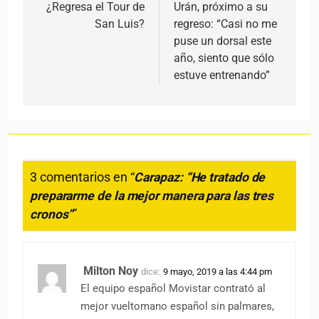
salvaron la temporada, pero este año no
va ni medianamente parecido, la cosa no
está bien para el Giro y no luce mejor para
el TDF.
Sensatamente el equipo debe darle a
Carapaz libertad y no supeditarlo a otra
rueda distinta a la que su instinto le diga y
el resto del equipo que se vuelque a
trabajar para Landa, así Carapaz no habrá
perdido su oportunidad de lucimiento
personal, ni el vasco se podrá quejar del
apoyo de su equipo. Ojala Mikel corra el
Giro al 100% consiga el resultado que
consiga, que la dispute intensamente
guerreandola día a día, haber si queda tan
mamado como para pensar en la Vuelta a
España dejando de lado el TDF, para haber
si el equipo recompone el camino en lo