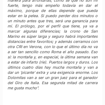
“Pienso que el ciclismo en Ecuador está creciendo
de manera progresiva. Se ha ‘disparado’ un poco
con los éxitos del año pasado, a nivel de afición e
incluso en el aspecto de participación en escuelas,
niños sobre la bici… aunque lógicamente es un
trabajo muy a largo plazo, aún faltan muchas
cosas por hacer. Hay que confiar en que siga esa
proyección y que la gente, como viene ocurriendo
ahora, se vaya interesando más y más por el
ciclismo. La afición se está portando de manera
espectacular conmigo en estos últimos años.
Tienes a fanáticos de todo el país siempre
pendientes de ti, de las transmisiones de las
vueltas… Para mí es algo muy emocionante”.
Prensa Movistar Team
SECCIÓN GIRO DE ITALIA