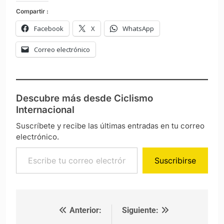
prepararme de la mejor manera para las tres
cronos”
”
Milton Noy
dice:
9 mayo, 2019 a las 4:44 pm
El equipo español Movistar contrató al
mejor vueltomano español sin palmares,
es obvio su interés por un capo local y
razonable en cierta medida puesto que si
el capo local no tiene la fiabilidad será en
detrimento de la marca como está
sucediendo ahora mismo que ya no es
parte del podio de equipos WT ni el
cuarto, ni el quinto … ahora, los choques
de egos y la falta de resultados
deportivos son resultado de la falta de
dirección. Para el 2018 los resultados
mayormente aportados por el Bala