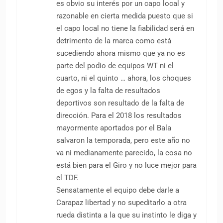
que queda del 2019 y por fin este
supergallo con palmares de pollito, hace y
deja hacer. porque como dicen: este ni
raja ni presta el hacha ni empuja ni se
hace a un lado.
Cargando...
Ary Llanten
dice:
10 mayo, 2019 a las 1:04 am
“sensatamente” es lógico su
planteamiento
Cargando...
Rodolfo Santillan
dice:
10 mayo, 2019 a las 3:35 pm
Solamente Richard es dueño de su