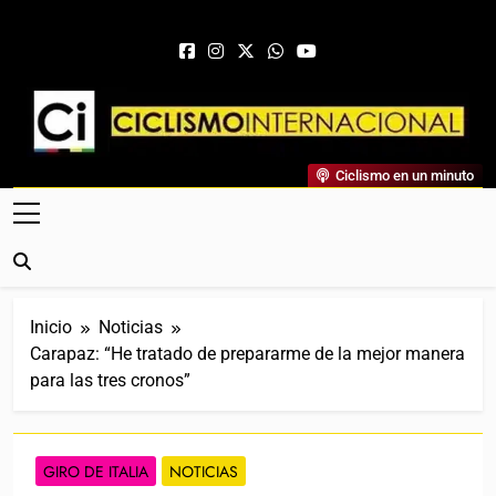
Saltar al contenido
Ciclismo Internacional
Ciclismo en un minuto
Web Dedicada Al Ciclismo Mundial. Entrevistas, Análisis,
Crónicas, Previas Y Más. La Web Ciclista De Referencia.
Inicio
Noticias
Carapaz: “He tratado de prepararme de la mejor manera
para las tres cronos”
GIRO DE ITALIA
NOTICIAS