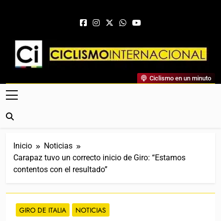
Saltar al contenido
Ciclismo Internacional
Ciclismo en un minuto
Web Dedicada Al Ciclismo Mundial. Entrevistas, Análisis,
Crónicas, Previas Y Más. La Web Ciclista De Referencia.
Inicio
Noticias
Carapaz tuvo un correcto inicio de Giro: “Estamos
contentos con el resultado”
GIRO DE ITALIA
NOTICIAS