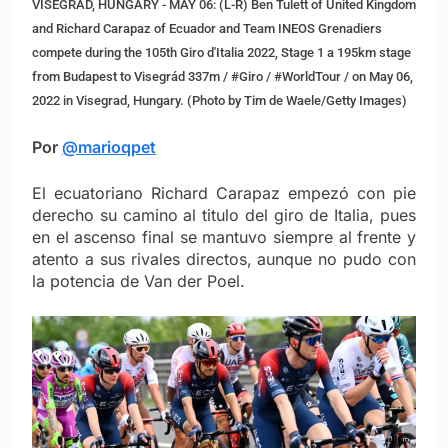
VISEGRAD, HUNGARY - MAY 06: (L-R) Ben Tulett of United Kingdom
and Richard Carapaz of Ecuador and Team INEOS Grenadiers
compete during the 105th Giro d'Italia 2022, Stage 1 a 195km stage
from Budapest to Visegrád 337m / #Giro / #WorldTour / on May 06,
2022 in Visegrad, Hungary. (Photo by Tim de Waele/Getty Images)
Por
@marioqpet
El ecuatoriano Richard Carapaz empezó con pie
derecho su camino al titulo del giro de Italia, pues
en el ascenso final se mantuvo siempre al frente y
atento a sus rivales directos, aunque no pudo con
la potencia de Van der Poel.