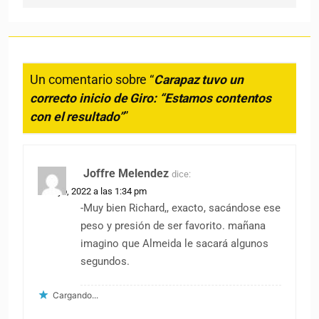
Un comentario sobre “
Carapaz tuvo un
correcto inicio de Giro: “Estamos contentos
con el resultado”
”
Joffre Melendez
dice:
6 mayo, 2022 a las 1:34 pm
-Muy bien Richard,, exacto, sacándose ese
peso y presión de ser favorito. mañana
imagino que Almeida le sacará algunos
segundos.
Cargando...