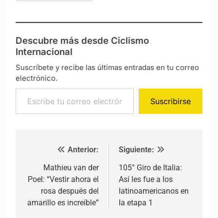
Descubre más desde Ciclismo
Internacional
Suscríbete y recibe las últimas entradas en tu correo
electrónico.
Escribe tu correo electrónico…
Suscribirse
Anterior:
Siguiente:
Navegación de entradas
Mathieu van der
105° Giro de Italia:
Poel: “Vestir ahora el
Así les fue a los
rosa después del
latinoamericanos en
amarillo es increíble”
la etapa 1