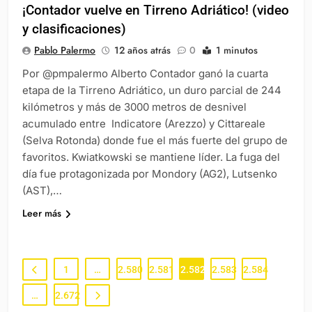
¡Contador vuelve en Tirreno Adriático! (video
y clasificaciones)
Pablo Palermo
12 años atrás
0
1 minutos
Por @pmpalermo Alberto Contador ganó la cuarta
etapa de la Tirreno Adriático, un duro parcial de 244
kilómetros y más de 3000 metros de desnivel
acumulado entre Indicatore (Arezzo) y Cittareale
(Selva Rotonda) donde fue el más fuerte del grupo de
favoritos. Kwiatkowski se mantiene líder. La fuga del
día fue protagonizada por Mondory (AG2), Lutsenko
(AST),…
Leer más
1
…
2.580
2.581
2.582
2.583
2.584
…
2.672