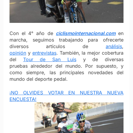
Con el 4° año de
ciclismointernacional.com
en
marcha, seguimos trabajando para ofrecerte
diversos artículos de
análisis
,
opinión
y
entrevistas
. También, la mejor cobertura
del
Tour de San Luis
y de diversas
pruebas alrededor del mundo. Por supuesto, y
como siempre, las principales novedades del
mundo del deporte pedal.
¡NO OLVIDES VOTAR EN NUESTRA NUEVA
ENCUESTA!