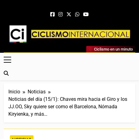
Saltar al contenido
Ciclismo Internacional
Ciclismo en un minuto
Web Dedicada Al Ciclismo Mundial. Entrevistas, Análisis,
Crónicas, Previas Y Más. La Web Ciclista De Referencia.
Inicio
Noticias
Noticias del día (15/1): Chaves mira hacia el Giro y los
JJ.OO, Sky quiere ser como el Barcelona, Nómada
Kiryienka, y más…