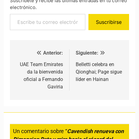
Suscríbete y recibe las últimas entradas en tu correo
electrónico.
Escribe tu correo electrónico…
Suscribirse
Anterior:
Siguiente:
Navegación de entradas
UAE Team Emirates
Belletti celebra en
da la bienvenida
Qionghai; Page sigue
oficial a Fernando
líder en Hainan
Gaviria
Un comentario sobre “
Cavendish renueva con