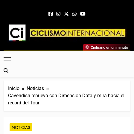
Saltar al contenido
Ciclismo Internacional
Ciclismo en un minuto
Web Dedicada Al Ciclismo Mundial. Entrevistas, Análisis,
Crónicas, Previas Y Más. La Web Ciclista De Referencia.
Inicio
Noticias
Cavendish renueva con Dimension Data y mira hacia el
récord del Tour
NOTICIAS