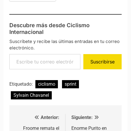
Descubre más desde Ciclismo
Internacional
Suscríbete y recibe las últimas entradas en tu correo
electrónico.
Escribe tu correo electrónico…
Suscribirse
Etiquetado:
ciclismo
sprint
Sylvain Chavanel
Anterior:
Siguiente:
Navegación de entradas
Froome remata el
Enorme Purito en