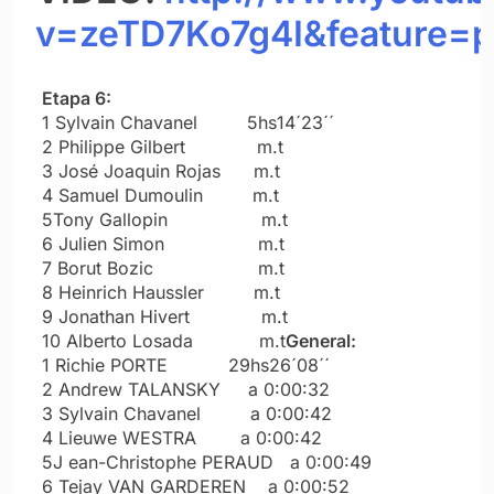
v=zeTD7Ko7g4I&feature=
Etapa 6:
1 Sylvain Chavanel 5hs14´23´´
2 Philippe Gilbert m.t
3 José Joaquin Rojas m.t
4 Samuel Dumoulin m.t
5Tony Gallopin m.t
6 Julien Simon m.t
7 Borut Bozic m.t
8 Heinrich Haussler m.t
9 Jonathan Hivert m.t
10 Alberto Losada m.t
General:
1 Richie PORTE 29hs26´08´´
2 Andrew TALANSKY a 0:00:32
3 Sylvain Chavanel a 0:00:42
4 Lieuwe WESTRA a 0:00:42
5J ean-Christophe PERAUD a 0:00:49
6 Tejay VAN GARDEREN a 0:00:52