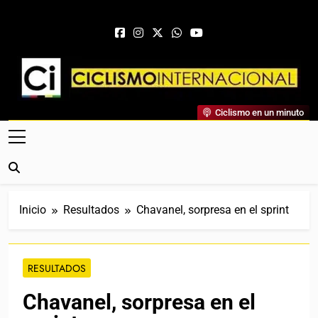
Saltar al contenido
Ciclismo Internacional
Ciclismo en un minuto
Web Dedicada Al Ciclismo Mundial. Entrevistas, Análisis,
Crónicas, Previas Y Más. La Web Ciclista De Referencia.
Inicio
Resultados
Chavanel, sorpresa en el sprint
RESULTADOS
Chavanel, sorpresa en el