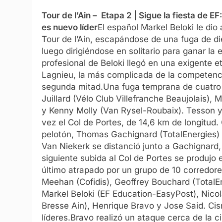
Tour de l’Ain – Etapa 2 | Sigue la fiesta de E
es nuevo líder
El español Markel Beloki le di
Tour de l’Ain, escapándose de una fuga de di
luego dirigiéndose en solitario para ganar la e
profesional de Beloki llegó en una exigente e
Lagnieu, la más complicada de la competenci
segunda mitad.
Una fuga temprana de cuatro 
Juillard (Vélo Club Villefranche Beaujolais), 
y Kenny Molly (Van Rysel-Roubaix).
Tesson y
vez el Col de Portes, de 14,6 km de longitu
pelotón, Thomas Gachignard (TotalEnergies) l
Van Niekerk se distanció junto a Gachignard, 
siguiente subida al Col de Portes se produjo
último atrapado por un grupo de 10 corredo
Meehan (Cofidis), Geoffrey Bouchard (TotalEn
Markel Beloki (EF Education-EasyPost), Nic
Bresse Ain), Henrique Bravo y Jose Said. Ci
líderes.
Bravo realizó un ataque cerca de la ci