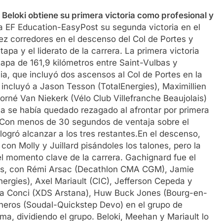
F: Beloki obtiene su primera victoria como profesional y
o a EF Education-EasyPost su segunda victoria en el
ez corredores en el descenso del Col de Portes y
tapa y el liderato de la carrera.
La primera victoria
tapa de 161,9 kilómetros entre Saint-Vulbas y
a, que incluyó dos ascensos al Col de Portes en la
incluyó a Jason Tesson (TotalEnergies), Maximillien
Morné Van Niekerk (Vélo Club Villefranche Beaujolais)
a se había quedado rezagado al afrontar por primera
d. Con menos de 30 segundos de ventaja sobre el
ogró alcanzar a los tres restantes.
En el descenso,
con Molly y Juillard pisándoles los talones, pero la
 el momento clave de la carrera. Gachignard fue el
res, con Rémi Arsac (Decathlon CMA CGM), Jamie
ergies), Axel Mariault (CIC), Jefferson Cepeda y
ola Conci (XDS Arstana), Huw Buck Jones (Bourg-en-
sneros (Soudal-Quickstep Devo) en el grupo de
ma, dividiendo el grupo. Beloki, Meehan y Mariault lo