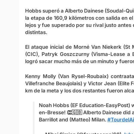
Hobbs superó a Alberto Dainese (Soudal-Quic
la etapa de 160,9 kilómetros con salida en e
lejos y fue superado por su rival justo ante
distintas.
El ataque inicial de Morné Van Niekerk (S
(CIC), Patryk Goszczurny (Visma-Lease a 
logró sacar mucho más de un minuto y fueron
Kenny Molly (Van Rysel-Roubaix) contraata
Villefranche Beaujolais) y Victor Jean (Elite
km de la meta y los dos restantes fueron alc
Noah Hobbs (EF Education-EasyPost) win
en-Bresse! 👏🇬🇧 Alberto Dainese did 
Barrillot and (Matteo) Milan.
#TourdelA