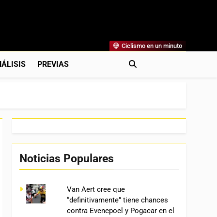
Ciclismo en un minuto
al
rónicas, Previas Y Más. La Web Ciclista De Referencia.
ÁLISIS
PREVIAS
Noticias Populares
Van Aert cree que
“definitivamente” tiene chances
contra Evenepoel y Pogacar en el