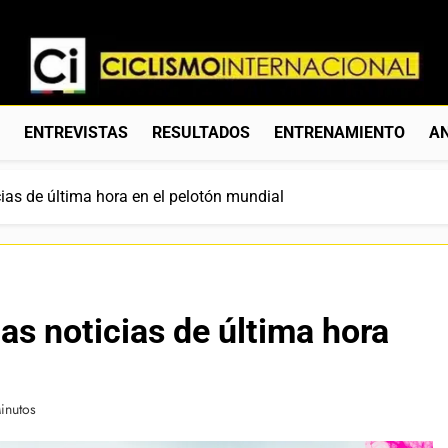
Ciclismo Internacion
Web Dedicada Al Ciclismo Mundial. Entrevistas, Análisis, C
S
ENTREVISTAS
RESULTADOS
ENTRENAMIENTO
AN
cias de última hora en el pelotón mundial
as noticias de última hora
inutos