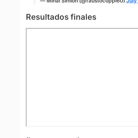
— Mihai Simion (@faustocoppi60)
July
Resultados finales