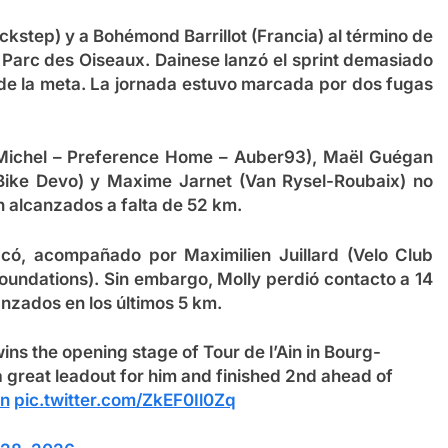
kstep) y a Bohémond Barrillot (Francia) al término de
l Parc des Oiseaux. Dainese lanzó el sprint demasiado
s de la meta. La jornada estuvo marcada por dos fugas
t Michel – Preference Home – Auber93), Maël Guégan
Bike Devo) y Maxime Jarnet (Van Rysel-Roubaix) no
 alcanzados a falta de 52 km.
có, acompañado por Maximilien Juillard (Velo Club
 Foundations). Sin embargo, Molly perdió contacto a 14
anzados en los últimos 5 km.
s the opening stage of Tour de l’Ain in Bourg-
a great leadout for him and finished 2nd ahead of
in
pic.twitter.com/ZkEF0Il0Zq