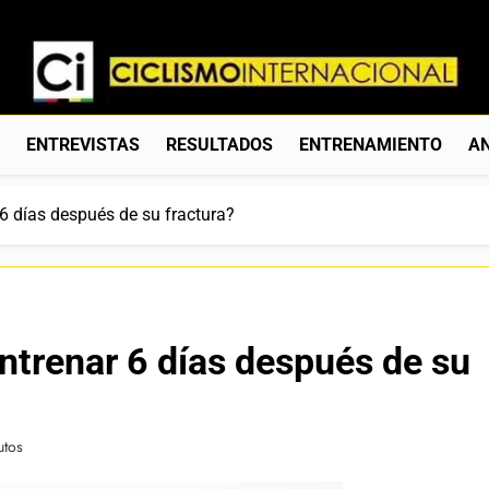
Ciclismo Internacion
Web Dedicada Al Ciclismo Mundial. Entrevistas, Análisis, C
S
ENTREVISTAS
RESULTADOS
ENTRENAMIENTO
AN
6 días después de su fractura?
ntrenar 6 días después de su
utos