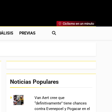
Ciclismo en un minuto
al
rónicas, Previas Y Más. La Web Ciclista De Referencia.
ÁLISIS
PREVIAS
Noticias Populares
Van Aert cree que
“definitivamente” tiene chances
contra Evenepoel y Pogacar en el