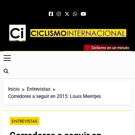
Saltar al contenido
Ciclismo Internacional
Ciclismo en un minuto
Web Dedicada Al Ciclismo Mundial. Entrevistas, Análisis,
Crónicas, Previas Y Más. La Web Ciclista De Referencia.
Inicio
Entrevistas
Corredores a seguir en 2015: Louis Meintjes
ENTREVISTAS