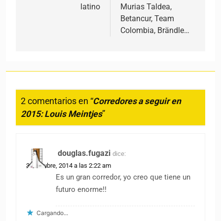
latino
Murias Taldea,
Betancur, Team
Colombia, Brändle…
2 comentarios en “
Corredores a seguir en
2015: Louis Meintjes
”
douglas.fugazi
dice:
31 octubre, 2014 a las 2:22 am
Es un gran corredor, yo creo que tiene un
futuro enorme!!
Cargando...