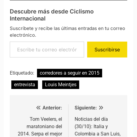
Descubre más desde Ciclismo
Internacional
Suscríbete y recibe las últimas entradas en tu correo
electrónico.
Escribe tu correo electrónico…
Suscribirse
Etiquetado:
corredores a seguir en 2015
entrevista
Louis Meintjes
Anterior:
Siguiente:
Navegación de entradas
Tom Veelers, el
Noticias del día
maratoniano del
(30/10): Italia y
2014. Serpa el mejor
Colombia a San Luis,