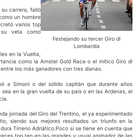
 su carrera, falló
e como un hombre
cretó varios top
ó su veta como
Festejando su tercer Giro di
Lombardía
les en la Vuelta,
tancia como la Amstel Gold Race o el mítico Giro di
 entre los más ganadores con tres dianas.
nó a Simoni o del sólido capitán que durante años
 sea en la gran vuelta de su país o en las Ardenas, el
cia.
nda jornada del Giro del Trentino, el ya experimentado
o, siendo sus mejores resultados un triunfo en la
 dura Tirreno Adriático.Poco si se tiene en cuenta que
 veces top ten en las grandes y usual animador de las