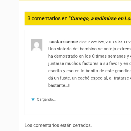
3 comentarios en “
Cunego, a redimirse en L
costarricense
dice:
5 octubre, 2013 a las 11:
Una victoria del bambino se antoja extrema
ha demostrado en los últimas semanas y co
juntarse muchos factores a su favor y en c
escrito y eso es lo bonito de este grandi
dá un fuste, un caché especial, al tratars
bastante…!!
Cargando...
Los comentarios están cerrados.