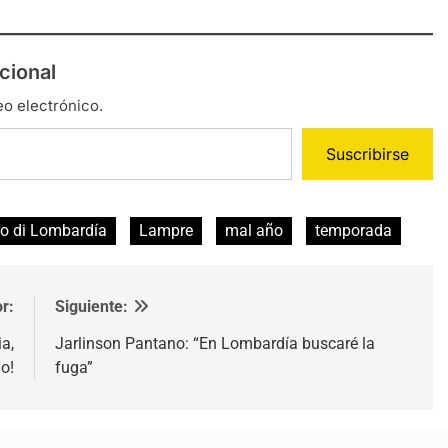
cional
eo electrónico.
Suscribirse
ro di Lombardía
Lampre
mal año
temporada
r:
Siguiente:
a,
Jarlinson Pantano: “En Lombardía buscaré la
o!
fuga”