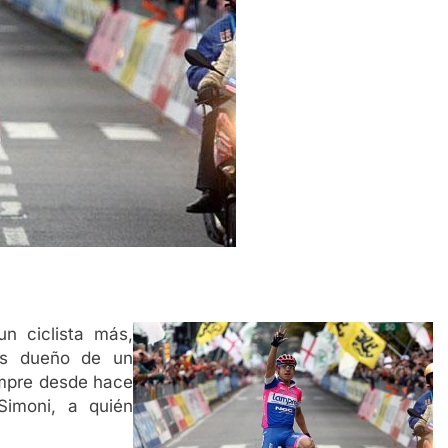
n ciclista más,
es dueño de un
ampre desde hace
imoni, a quién