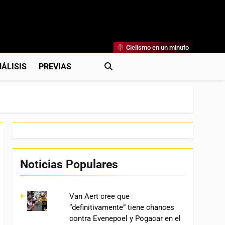
Ciclismo en un minuto
al
rónicas, Previas Y Más. La Web Ciclista De Referencia.
ÁLISIS
PREVIAS
Noticias Populares
Van Aert cree que
“definitivamente” tiene chances
contra Evenepoel y Pogacar en el