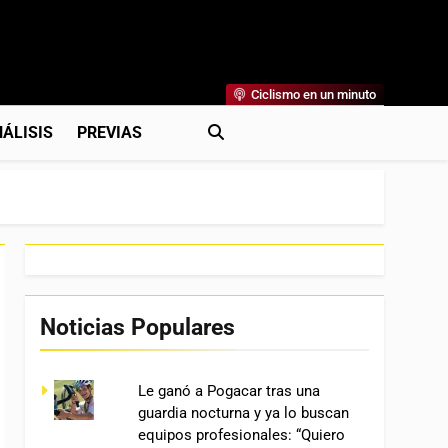
Ciclismo en un minuto
al
rónicas, Previas Y Más. La Web Ciclista De Referencia.
ÁLISIS
PREVIAS
Noticias Populares
Le ganó a Pogacar tras una
guardia nocturna y ya lo buscan
equipos profesionales: “Quiero