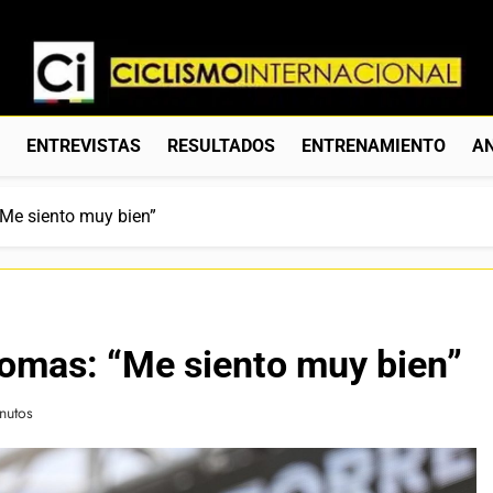
Ciclismo Internacion
Web Dedicada Al Ciclismo Mundial. Entrevistas, Análisis, C
S
ENTREVISTAS
RESULTADOS
ENTRENAMIENTO
AN
Me siento muy bien”
homas: “Me siento muy bien”
nutos