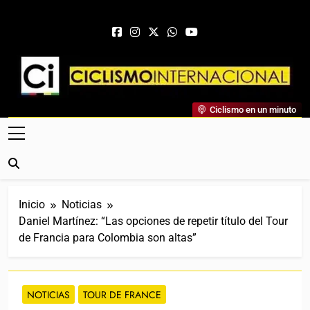
Saltar al contenido
Ciclismo Internacional
Ciclismo en un minuto
Web Dedicada Al Ciclismo Mundial. Entrevistas, Análisis,
Crónicas, Previas Y Más. La Web Ciclista De Referencia.
Inicio
Noticias
Daniel Martínez: “Las opciones de repetir título del Tour
de Francia para Colombia son altas”
NOTICIAS
TOUR DE FRANCE