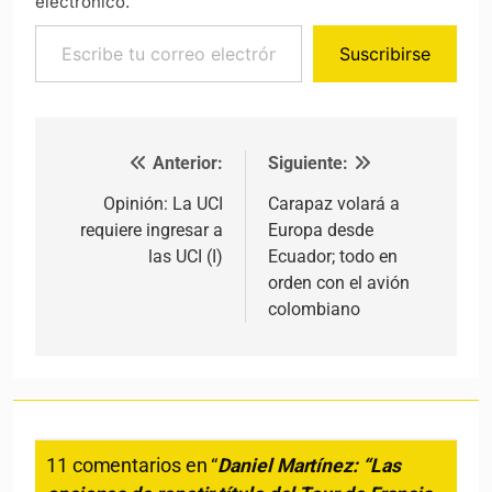
electrónico.
Escribe tu correo electrónico…
Suscribirse
Anterior:
Siguiente:
Navegación de entradas
Opinión: La UCI
Carapaz volará a
requiere ingresar a
Europa desde
las UCI (I)
Ecuador; todo en
orden con el avión
colombiano
11 comentarios en “
Daniel Martínez: “Las