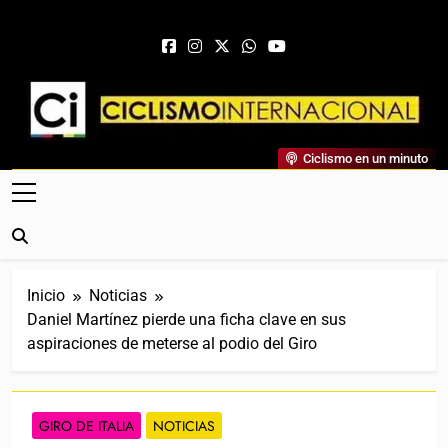
Saltar al contenido
Ciclismo Internacional
Ciclismo en un minuto
Web Dedicada Al Ciclismo Mundial. Entrevistas, Análisis,
Crónicas, Previas Y Más. La Web Ciclista De Referencia.
Inicio
Noticias
Daniel Martínez pierde una ficha clave en sus
aspiraciones de meterse al podio del Giro
GIRO DE ITALIA
NOTICIAS