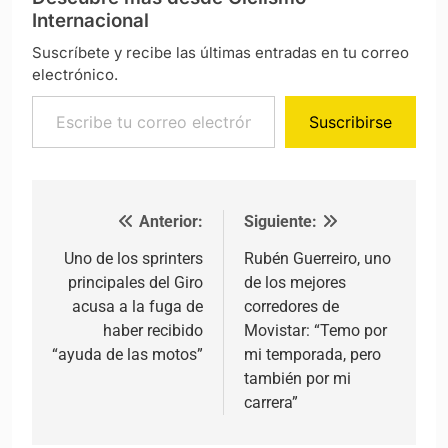
Internacional
Suscríbete y recibe las últimas entradas en tu correo
electrónico.
Escribe tu correo electrónico…
Suscribirse
Anterior:
Siguiente:
Navegación de entradas
Uno de los sprinters
Rubén Guerreiro, uno
principales del Giro
de los mejores
acusa a la fuga de
corredores de
haber recibido
Movistar: “Temo por
“ayuda de las motos”
mi temporada, pero
también por mi
carrera”