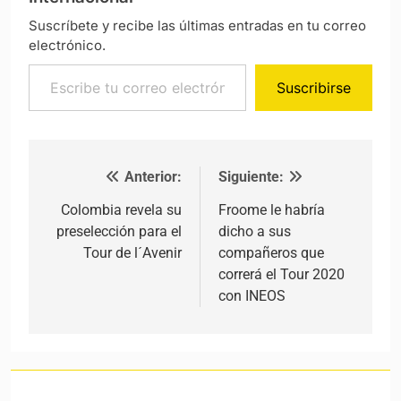
Suscríbete y recibe las últimas entradas en tu correo
electrónico.
Escribe tu correo electrónico…
Suscribirse
Anterior:
Siguiente:
Navegación de entradas
Colombia revela su
Froome le habría
preselección para el
dicho a sus
Tour de l´Avenir
compañeros que
correrá el Tour 2020
con INEOS