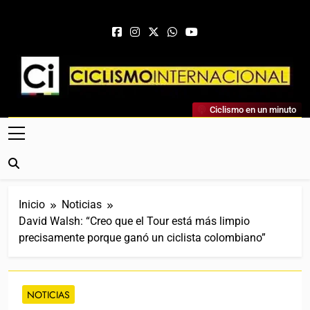
Saltar al contenido
Ciclismo Internacional
Ciclismo en un minuto
Web Dedicada Al Ciclismo Mundial. Entrevistas, Análisis,
Crónicas, Previas Y Más. La Web Ciclista De Referencia.
Inicio
Noticias
David Walsh: “Creo que el Tour está más limpio
precisamente porque ganó un ciclista colombiano”
NOTICIAS