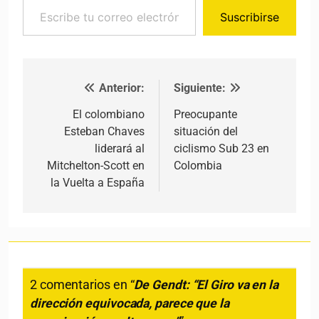
Suscribirse
Anterior:
Siguiente:
Navegación de entradas
El colombiano
Preocupante
Esteban Chaves
situación del
liderará al
ciclismo Sub 23 en
Mitchelton-Scott en
Colombia
la Vuelta a España
2 comentarios en “
De Gendt: “El Giro va en la
dirección equivocada, parece que la