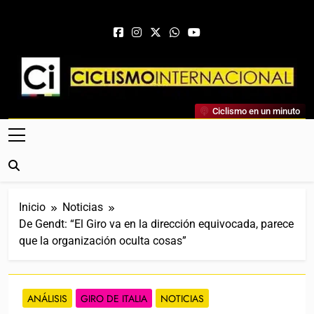
Saltar al contenido
Ciclismo Internacional
Ciclismo en un minuto
Web Dedicada Al Ciclismo Mundial. Entrevistas, Análisis,
Crónicas, Previas Y Más. La Web Ciclista De Referencia.
Inicio
Noticias
De Gendt: “El Giro va en la dirección equivocada, parece
que la organización oculta cosas”
ANÁLISIS
GIRO DE ITALIA
NOTICIAS