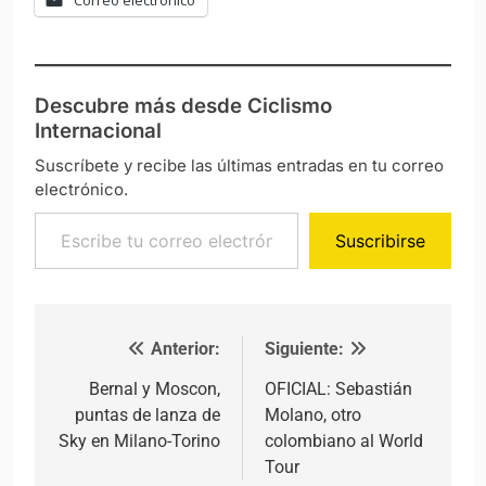
Descubre más desde Ciclismo
Internacional
Suscríbete y recibe las últimas entradas en tu correo
electrónico.
Escribe tu correo electrónico…
Suscribirse
Anterior:
Siguiente:
Navegación de entradas
Bernal y Moscon,
OFICIAL: Sebastián
puntas de lanza de
Molano, otro
Sky en Milano-Torino
colombiano al World
Tour