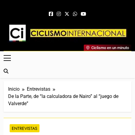
Saltar al contenido
Ciclismo Internacional
Ciclismo en un minuto
Web Dedicada Al Ciclismo Mundial. Entrevistas, Análisis,
Crónicas, Previas Y Más. La Web Ciclista De Referencia.
Inicio
Entrevistas
De la Parte, de “la calculadora de Nairo” al “juego de
Valverde”
ENTREVISTAS