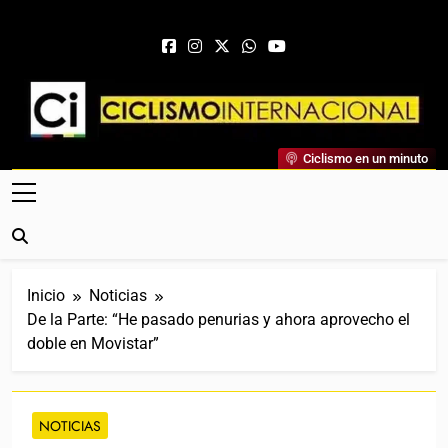
Saltar al contenido
Ciclismo Internacional
Ciclismo en un minuto
Web Dedicada Al Ciclismo Mundial. Entrevistas, Análisis,
Crónicas, Previas Y Más. La Web Ciclista De Referencia.
Inicio
Noticias
De la Parte: “He pasado penurias y ahora aprovecho el
doble en Movistar”
NOTICIAS