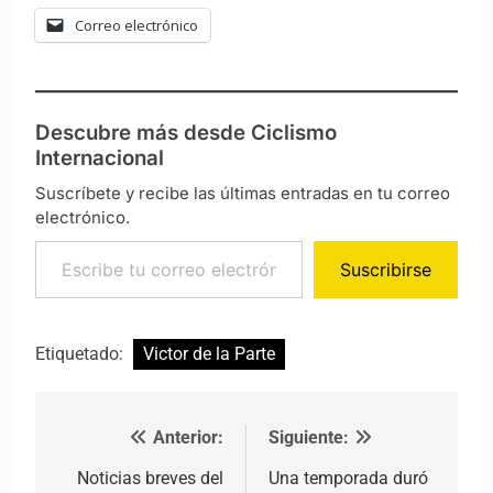
Correo electrónico
Descubre más desde Ciclismo
Internacional
Suscríbete y recibe las últimas entradas en tu correo
electrónico.
Escribe tu correo electrónico…
Suscribirse
Etiquetado:
Victor de la Parte
Anterior:
Siguiente:
Navegación de entradas
Noticias breves del
Una temporada duró