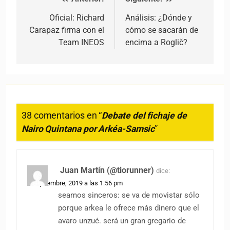
Navegación de entradas
Oficial: Richard
Análisis: ¿Dónde y
Carapaz firma con el
cómo se sacarán de
Team INEOS
encima a Roglič?
38 comentarios en “
Debate del fichaje de
Nairo Quintana por Arkéa-Samsic
”
Juan Martín (@tiorunner)
dice:
2 septiembre, 2019 a las 1:56 pm
seamos sinceros: se va de movistar sólo
porque arkea le ofrece más dinero que el
avaro unzué. será un gran gregario de