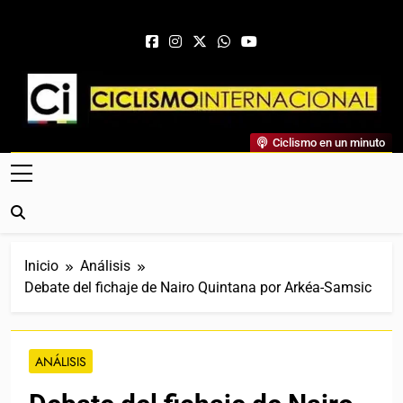
Saltar al contenido
Ciclismo Internacional
Ciclismo en un minuto
Web Dedicada Al Ciclismo Mundial. Entrevistas, Análisis,
Crónicas, Previas Y Más. La Web Ciclista De Referencia.
Inicio
Análisis
Debate del fichaje de Nairo Quintana por Arkéa-Samsic
ANÁLISIS