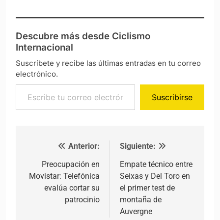
Descubre más desde Ciclismo
Internacional
Suscríbete y recibe las últimas entradas en tu correo
electrónico.
Escribe tu correo electrónico…
Suscribirse
Anterior:
Siguiente:
Navegación de entradas
Preocupación en
Empate técnico entre
Movistar: Telefónica
Seixas y Del Toro en
evalúa cortar su
el primer test de
patrocinio
montaña de
Auvergne