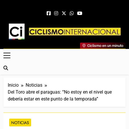
Saltar al contenido
Ciclismo Internacional
Ciclismo en un minuto
Web Dedicada Al Ciclismo Mundial. Entrevistas, Análisis,
Crónicas, Previas Y Más. La Web Ciclista De Referencia.
Inicio
Noticias
Del Toro abre el paraguas: “No estoy en el nivel que
debería estar en este punto de la temporada”
NOTICIAS