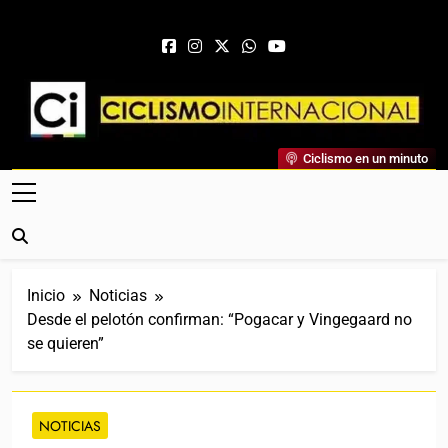
Saltar al contenido
Ciclismo Internacional
Ciclismo en un minuto
Web Dedicada Al Ciclismo Mundial. Entrevistas, Análisis,
Crónicas, Previas Y Más. La Web Ciclista De Referencia.
Inicio
Noticias
Desde el pelotón confirman: “Pogacar y Vingegaard no
se quieren”
NOTICIAS