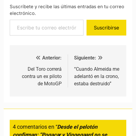
Suscríbete y recibe las últimas entradas en tu correo
electrónico.
Escribe tu correo electrónico…
Suscribirse
Anterior:
Siguiente:
Navegación de entradas
Del Toro correrá
“Cuando Almeida me
contra un ex piloto
adelantó en la crono,
de MotoGP
estaba destruido”
4 comentarios en “
Desde el pelotón
confirman: “Pogacar y Vingegaard no se