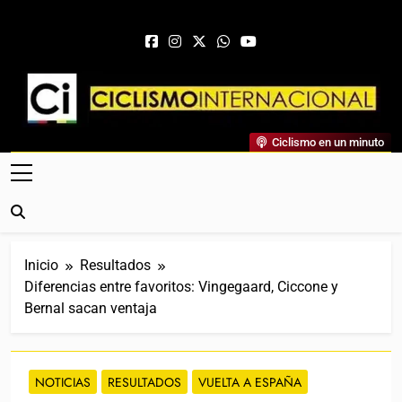
Saltar al contenido
Ciclismo Internacional
Ciclismo en un minuto
Web Dedicada Al Ciclismo Mundial. Entrevistas, Análisis,
Crónicas, Previas Y Más. La Web Ciclista De Referencia.
Inicio
Resultados
Diferencias entre favoritos: Vingegaard, Ciccone y
Bernal sacan ventaja
NOTICIAS
RESULTADOS
VUELTA A ESPAÑA