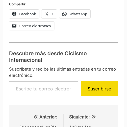
Compartir :
Facebook
X
WhatsApp
Correo electrónico
Descubre más desde Ciclismo
Internacional
Suscríbete y recibe las últimas entradas en tu correo
electrónico.
Escribe tu correo electrónico…
Suscribirse
Anterior:
Siguiente:
Navegación de entradas