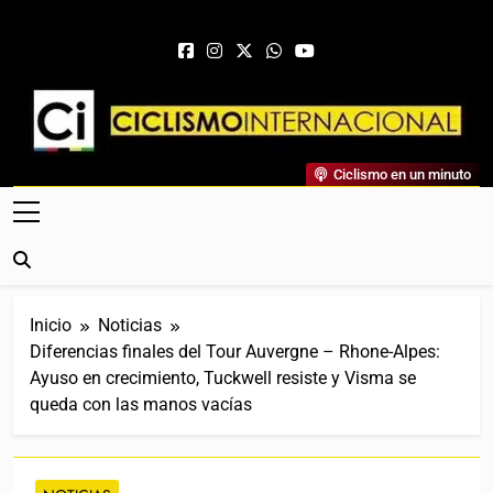
Saltar al contenido
Ciclismo Internacional
Ciclismo en un minuto
Web Dedicada Al Ciclismo Mundial. Entrevistas, Análisis,
Crónicas, Previas Y Más. La Web Ciclista De Referencia.
Inicio
Noticias
Diferencias finales del Tour Auvergne – Rhone-Alpes:
Ayuso en crecimiento, Tuckwell resiste y Visma se
queda con las manos vacías