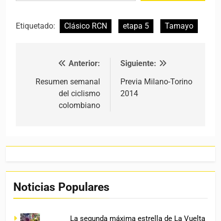
Etiquetado:
Clásico RCN
etapa 5
Tamayo
Anterior:
Siguiente:
Navegación de entradas
Resumen semanal
Previa Milano-Torino
del ciclismo
2014
colombiano
Noticias Populares
La segunda máxima estrella de La Vuelta