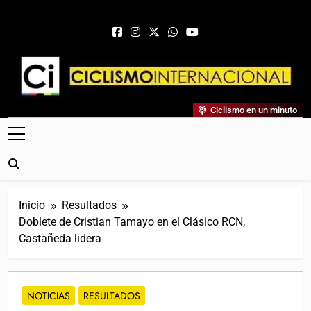
Saltar al contenido
Ciclismo Internacional
Ciclismo en un minuto
Web Dedicada Al Ciclismo Mundial. Entrevistas, Análisis,
Crónicas, Previas Y Más. La Web Ciclista De Referencia.
Inicio
Resultados
Doblete de Cristian Tamayo en el Clásico RCN,
Castañeda lidera
NOTICIAS
RESULTADOS