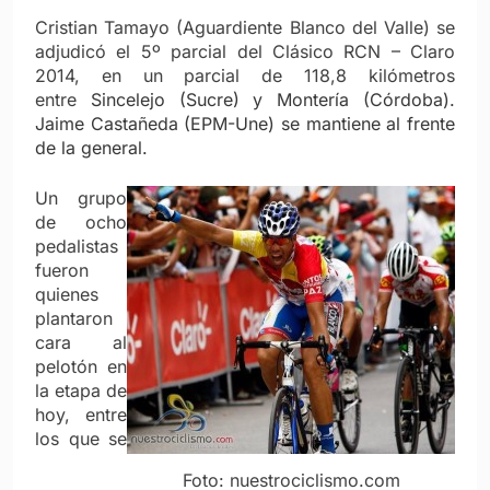
Cristian Tamayo (Aguardiente Blanco del Valle) se
adjudicó el 5º parcial del Clásico RCN – Claro
2014, en un parcial de 118,8 kilómetros
entre
Sincelejo (Sucre) y Montería (Córdoba).
Jaime Castañeda (EPM-Une) se mantiene al frente
de la general.
Un grupo
de ocho
pedalistas
fueron
quienes
plantaron
cara al
pelotón en
la etapa de
hoy, entre
los que se
Foto: nuestrociclismo.com